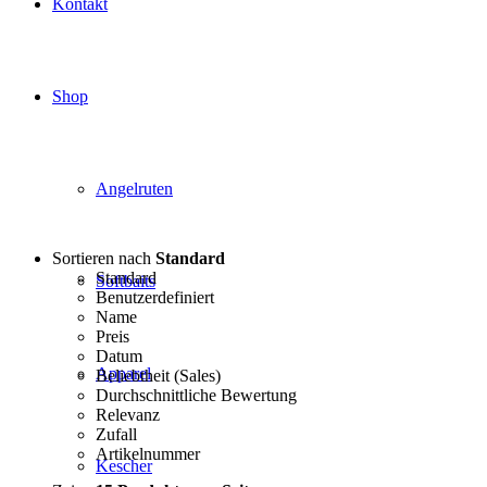
Kontakt
Shop
Angelruten
Sortieren nach
Standard
Standard
Softbaits
Benutzerdefiniert
Name
Preis
Datum
Apparel
Beliebtheit (Sales)
Durchschnittliche Bewertung
Relevanz
Zufall
Artikelnummer
Kescher