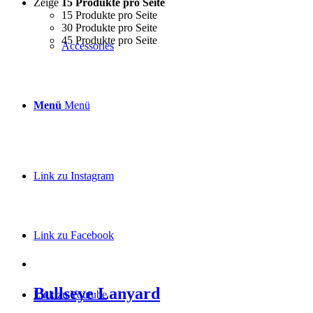
Zeige
15 Produkte pro Seite
15 Produkte pro Seite
30 Produkte pro Seite
45 Produkte pro Seite
Accessories
Menü
Menü
Link zu Instagram
Link zu Facebook
Bullseye Lanyard
Link zu Youtube