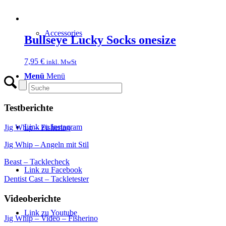
Accessories
Bullseye Lucky Socks onesize
7,95
€
inkl. MwSt
Menü
Menü
Testberichte
Link zu Instagram
Jig Whip – Fisherino
Jig Whip – Angeln mit Stil
Beast – Tacklecheck
Link zu Facebook
Dentist Cast – Tackletester
Videoberichte
Link zu Youtube
Jig Whip – Video – Fisherino