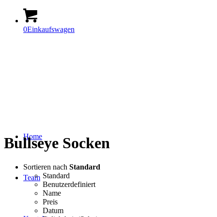
0
Einkaufswagen
Home
Bullseye Socken
Sortieren nach
Standard
Standard
Team
Benutzerdefiniert
Name
Preis
Datum