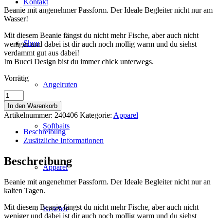
Kontakt
Beanie mit angenehmer Passform. Der Ideale Begleiter nicht nur am
Wasser!
Mit diesem Beanie fängst du nicht mehr Fische, aber auch nicht
Shop
weniger und dabei ist dir auch noch mollig warm und du siehst
verdammt gut aus dabei!
Im Bucci Design bist du immer chick unterwegs.
Vorrätig
Angelruten
Beanie
brown
In den Warenkorb
Bucci
Artikelnummer:
240406
Kategorie:
Apparel
Menge
Softbaits
Beschreibung
Zusätzliche Informationen
Beschreibung
Apparel
Beanie mit angenehmer Passform. Der Ideale Begleiter nicht nur an
kalten Tagen.
Mit diesem Beanie fängst du nicht mehr Fische, aber auch nicht
Kescher
weniger und dabei ist dir auch noch mollig warm und du siehst