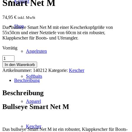
Smart Net M
Kontakt
74,95
€
inkl. MwSt
Shop
Das bullseye Smart Net M mit einer Kescherkopfgröße von
55x50cm und einer Netztiefe von 60cm ist ein robuster,
Klappkescher für Boots- und Uferangler.
Vorrätig
Angelruten
Smart
Net
In den Warenkorb
M
Artikelnummer:
140212
Kategorie:
Kescher
Menge
Softbaits
Beschreibung
Beschreibung
Apparel
Bullseye Smart Net M
Kescher
Das bullseye Smart Net M ist ein robuster, Klappkescher für Boots-