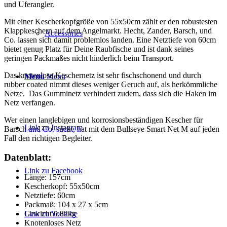
und Uferangler.
Mit einer Kescherkopfgröße von 55x50cm zählt er den robustesten
Klappkeschern auf dem Angelmarkt. Hecht, Zander, Barsch, und
Accessories
Co. lassen sich damit problemlos landen. Eine Netztiefe von 60cm
bietet genug Platz für Deine Raubfische und ist dank seines
geringen Packmaßes nicht hinderlich beim Transport.
Das knotenlose Keschernetz ist sehr fischschonend und durch
Menü
Menü
rubber coated nimmt dieses weniger Geruch auf, als herkömmliche
Netze. Das Gumminetz verhindert zudem, dass sich die Haken im
Netz verfangen.
Wer einen langlebigen und korrosionsbeständigen Kescher für
Link zu Instagram
Barsch und Co. sucht, hat mit dem Bullseye Smart Net M auf jeden
Fall den richtigen Begleiter.
Datenblatt:
Link zu Facebook
Länge: 157cm
Kescherkopf: 55x50cm
Netztiefe: 60cm
Packmaß: 104 x 27 x 5cm
Link zu Youtube
Gewicht 0,82kg
Knotenloses Netz