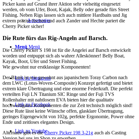
Picker kann auf Grund ihrer Aktion sehr vielseitig eingesetzt
werden, ob vom Ufer, Boot, Kajak, Belly oder gerade fürs Street
Fishing. Neben Rigs lassen sich auch mittlere Hardbaits und Jig
Accessories
extrem präzise fischen und auch Zander und Hechte pariert die
Cherry Picker sicher!
Die Rute fürs das Rig-Angeln auf Barsch.
Menü
Menü
Die Cherry Picker S 198 ist für die Angelei auf Barsch entwickelt
worden und entpuppt sich als wahrer Alleskönner! Belly Boat,
Kayak, Boot, Ufer und Street Fishing.
Wie gewohnt nur erstklassige Komponenten!
Der Blank ist wie gewohnt aus japanischem Toray Carbon nach
Link zu Instagram
dem LWC (Lotus-Woven-Composite) Konzept gefertigt und bietet
extrem klare Übertragung und eine enorme Federkraft. Die perfekt
verteilten Fuji LN Titanium SIC Ringe und der Fuji TVS
Rollenhalter mit nahtlosem EVA bieten hier die qualitativ
Link zu Facebook
hochwertigsten Komponenten die zur Zeit technisch möglich sind!
Diese Rute lässt keine Wünsche offen, glasklare Übertragung,
geringes Eigengewicht von 102g, perfekte Ergonomie, Power ohne
Ende und zeitloses elegantes Design.
Link zu Youtube
Alternativ gibt es die
Cherry Picker 198 3-21g
auch als Casting
Version bei uns im Shop zu erwerben.