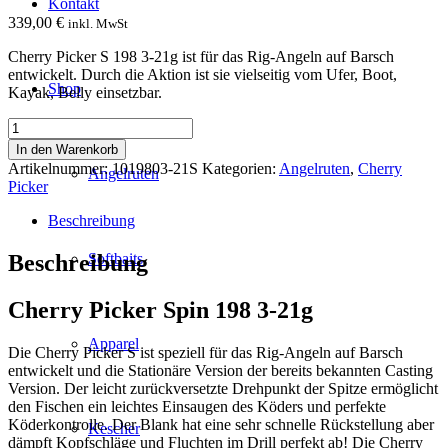
Kontakt
339,00
€
inkl. MwSt
Cherry Picker S 198 3-21g ist für das Rig-Angeln auf Barsch
entwickelt. Durch die Aktion ist sie vielseitig vom Ufer, Boot,
Shop
Kayak, Belly einsetzbar.
Cherry
Picker
In den Warenkorb
Spin
Artikelnummer:
1019803-21S
Kategorien:
Angelruten
,
Cherry
Angelruten
198
Picker
3-
21g
Beschreibung
Menge
Beschreibung
Softbaits
Cherry Picker Spin 198 3-21g
Apparel
Die Cherry Picker S ist speziell für das Rig-Angeln auf Barsch
entwickelt und die Stationäre Version der bereits bekannten Casting
Version. Der leicht zurückversetzte Drehpunkt der Spitze ermöglicht
den Fischen ein leichtes Einsaugen des Köders und perfekte
Köderkontrolle. Der Blank hat eine sehr schnelle Rückstellung aber
Kescher
dämpft Kopfschläge und Fluchten im Drill perfekt ab! Die Cherry