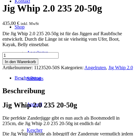
Kontakt
Jig Whip 2.0 235 20-50g
435,00
€
inkl. MwSt
Shop
Die Jig Whip 2.0 235 20-50g ist für das Jiggen auf Raubfische
entwickelt. Durch die Länge ist sie vielseitig vom Ufer, Boot,
Kayak, Belly einsetzbar.
Angelruten
Jig
Whip
In den Warenkorb
2.0
Artikelnummer:
1123520-50S
Kategorien:
Angelruten
,
Jig Whip 2.0
235
20-
Beschreibung
Softbaits
50g
Menge
Beschreibung
Jig Whip 2.0 235 20-50g
Apparel
Die perfekte Zanderjigge gibt es nun auch als Bootsmodell in
235cm, die Jig Whip 2.0 235 20-50g ist endlich da!
Kescher
Die Jig Whip ist heute als Inbegriff der Zanderrute vermutlich jedem