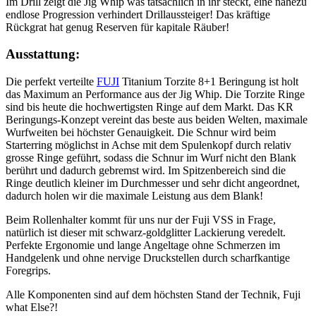
Im Drill zeigt die Jig Whip was tatsächlich in ihr steckt, eine nahezu
endlose Progression verhindert Drillaussteiger! Das kräftige
Rückgrat hat genug Reserven für kapitale Räuber!
Ausstattung:
Die perfekt verteilte
FUJI
Titanium Torzite 8+1 Beringung ist holt
das Maximum an Performance aus der Jig Whip. Die Torzite Ringe
sind bis heute die hochwertigsten Ringe auf dem Markt. Das KR
Beringungs-Konzept vereint das beste aus beiden Welten, maximale
Wurfweiten bei höchster Genauigkeit. Die Schnur wird beim
Starterring möglichst in Achse mit dem Spulenkopf durch relativ
grosse Ringe geführt, sodass die Schnur im Wurf nicht den Blank
berührt und dadurch gebremst wird. Im Spitzenbereich sind die
Ringe deutlich kleiner im Durchmesser und sehr dicht angeordnet,
dadurch holen wir die maximale Leistung aus dem Blank!
Beim Rollenhalter kommt für uns nur der Fuji VSS in Frage,
natürlich ist dieser mit schwarz-goldglitter Lackierung veredelt.
Perfekte Ergonomie und lange Angeltage ohne Schmerzen im
Handgelenk und ohne nervige Druckstellen durch scharfkantige
Foregrips.
Alle Komponenten sind auf dem höchsten Stand der Technik, Fuji
what Else?!