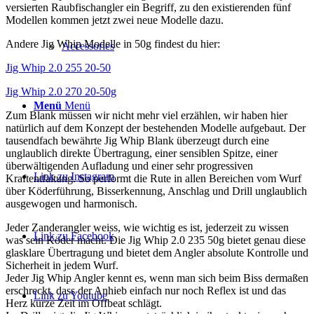
versierten Raubfischangler ein Begriff, zu den existierenden fünf
Modellen kommen jetzt zwei neue Modelle dazu.
Andere Jig Whip Modelle in 50g findest du hier:
Accessories
Jig Whip 2.0 255 20-50
Jig Whip 2.0 270 20-50g
Menü
Menü
Zum Blank müssen wir nicht mehr viel erzählen, wir haben hier
natürlich auf dem Konzept der bestehenden Modelle aufgebaut. Der
tausendfach bewährte Jig Whip Blank überzeugt durch eine
unglaublich direkte Übertragung, einer sensiblen Spitze, einer
überwältigenden Aufladung und einer sehr progressiven
Link zu Instagram
Kraftentfaltung. So performt die Rute in allen Bereichen vom Wurf
über Köderführung, Bisserkennung, Anschlag und Drill unglaublich
ausgewogen und harmonisch.
Jeder Zanderangler weiss, wie wichtig es ist, jederzeit zu wissen
Link zu Facebook
was sein Köder macht. Die Jig Whip 2.0 235 50g bietet genau diese
glasklare Übertragung und bietet dem Angler absolute Kontrolle und
Sicherheit in jedem Wurf.
Jeder Jig Whip Angler kennt es, wenn man sich beim Biss dermaßen
erschreckt, dass der Anhieb einfach nur noch Reflex ist und das
Link zu Youtube
Herz kurze Zeit im Offbeat schlägt.